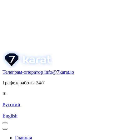
Телеграм-оператор
info@7karat.io
График работы 24/7
ru
Русский
English
Главная